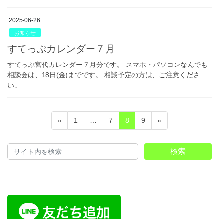
2025-06-26
お知らせ
すてっぷカレンダー７月
すてっぷ宮代カレンダー７月分です。 スマホ・パソコンなんでも
相談会は、18日(金)までです。 相談予定の方は、ご注意くださ
い。
投
固
固
固
固
«
1
…
7
8
9
»
稿
定
定
定
定
ペ
ペ
ペ
ペ
の
検索
ー
ー
ー
ー
ペ
ジ
ジ
ジ
ジ
ー
ジ
送
り