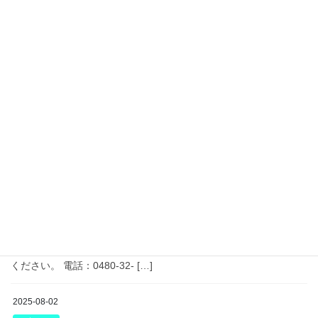
協力店舗・事業所
宮代社協の各種事業に協力いただいている
店舗・事業所をご紹介！
続きを読む
2025-08-14
お知らせ
宮代ひまわりの家 利用者募集
令和7年8月現在、生活介護 5名・就労継続B型 3名 空きがありま
す。 ご利用をご希望の方は、お住まいの地域の福祉課または相談
支援事業所へご相談ください。 随時見学も承りますので、ご連絡
ください。 電話：0480-32- […]
2025-08-02