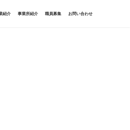
業紹介
事業所紹介
職員募集
お問い合わせ
Next