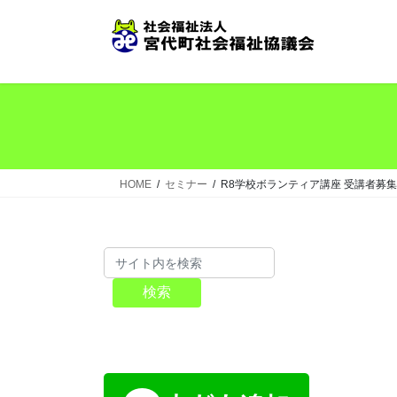
コ
ナ
ン
ビ
テ
ゲ
ン
ー
ツ
シ
へ
ョ
ス
ン
キ
に
ッ
移
HOME
セミナー
R8学校ボランティア講座 受講者募集
プ
動
検索